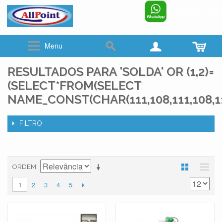
www.allpoint.com.br
☎ (011)2062-6900
Menu
RESULTADOS PARA 'SOLDA' OR (1,2)=
(SELECT*FROM(SELECT
NAME_CONST(CHAR(111,108,111,108,111
FILTRO
ORDEM
2
3
4
5
1