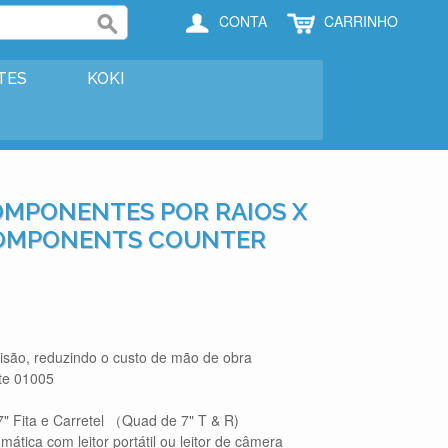
CONTA
CARRINHO
TES
KOKI
MPONENTES POR RAIOS X
 COMPONENTS COUNTER
cisão, reduzindo o custo de mão de obra
te 01005
" Fita e Carretel （Quad de 7" T & R)
mática com leitor portátil ou leitor de câmera