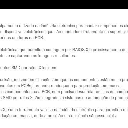
amento utilizado na indústria eletrônica para contar componentes e
dispositivos eletrônicos que são montados diretamente na superfície
seridos em furos na PCB.
a eletrônica, que permite a contagem por RAIOS X e processamento de
ntes e capturando as imagens resultantes.
entes SMD por raios X incluem:
precisão, mesmo em situações em que os componentes estão muito pró
ponentes em PCBs, tornando-o adequado para produção em massa.
ca os componentes ou a PCB, nem precisa desenrolar as fitas de comp
SMD por raios X são integrados a sistemas de automação de produção
 é uma ferramenta valiosa na indústria eletrônica para garantir a 
dução em massa, onde a precisão e a eficiência são essenciais.