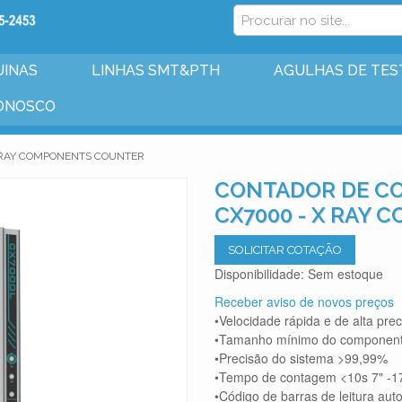
INAS
LINHAS SMT&PTH
AGULHAS DE TES
ONOSCO
X RAY COMPONENTS COUNTER
CONTADOR DE CO
CX7000 - X RAY
SOLICITAR COTAÇÃO
Disponibilidade:
Sem estoque
Receber aviso de novos preços
•Velocidade rápida e de alta pre
•Tamanho mínimo do componen
•Precisão do sistema >99,99%
•Tempo de contagem <10s 7" -17
•Código de barras de leitura auto