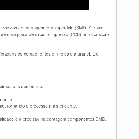
letrônicos de montagem em superfície (SMD, Surface
 de uma placa de circuito impresso (PCB), em oposição
 imagens de componentes em rolos e a granel. Ele
ximos uns dos outros.
onentes.
, tornando o processo mais eficiente.
qualidade e a precisão na contagem componentes SMD.