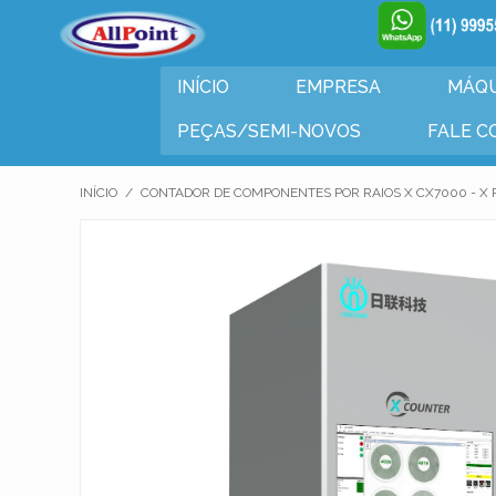
www.allpoint.com.br
☎ (011)2062-6900
INÍCIO
EMPRESA
MÁQU
PEÇAS/SEMI-NOVOS
FALE C
INÍCIO
/
CONTADOR DE COMPONENTES POR RAIOS X CX7000 - 