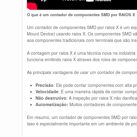
O que é um contador de componentes SMD por RAIOS X
Um contador de componentes SMD por raios X é um equip
Mount Device) usando raios X. Os componentes SMD são 
aos componentes tradicionais com terminais que são in
A contagem por raios X é uma técnica nova na indústri
funciona emitindo raios X atraves dos rolos de compone
As principais vantagens de usar um contador de compon
Precisão
: Ele pode contar componentes com alta 
Velocidade
: É uma maneira rápida de contar com
Não destrutivo
: A inspeção por raios X não danifi
Automatização:
Muitos contadores de componentes 
Em resumo, um contador de componentes SMD por raios X
Isso é especialmente importante em um ambiente de pro