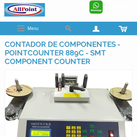
www.allpoint.com.br
☎ (011)2062-6900
Menu
CONTADOR DE COMPONENTES -
POINTCOUNTER 889C - SMT
COMPONENT COUNTER