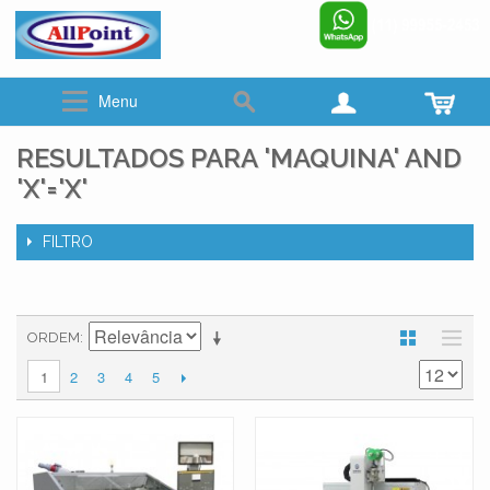
www.allpoint.com.br
☎ (011)2062-6900
Menu
RESULTADOS PARA 'MAQUINA' AND
'X'='X'
FILTRO
ORDEM
2
3
4
5
1